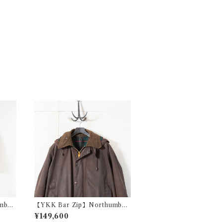
mbria
【YKK Bar Zip】Northumbria
0 e26
Rustic 2crest c42 @1983 e252
¥149,600
2c