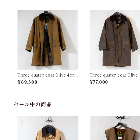
Three quater coat Olive 4cre
Three quater coat Olive
st Medium @2000 eb035c
st Small @2000 e3137c
¥69,300
¥77,000
セール中の商品