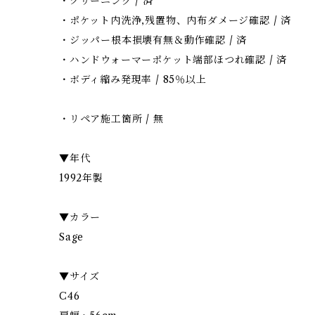
・クリーニング / 済
・ポケット内洗浄,残置物、内布ダメージ確認 / 済
・ジッパー根本損壊有無＆動作確認 / 済
・ハンドウォーマーポケット端部ほつれ確認 / 済
・ボディ縮み発現率 / 85％以上
・リペア施工箇所 / 無
▼年代
1992年製
▼カラー
Sage
▼サイズ
C46