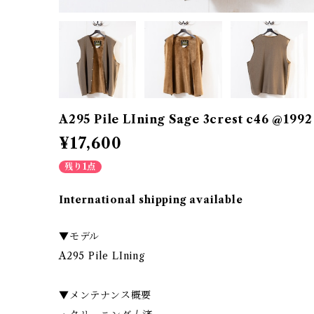
A295 Pile LIning Sage 3crest c46 @1992
¥17,600
残り1点
International shipping available
▼モデル
A295 Pile LIning
▼メンテナンス概要