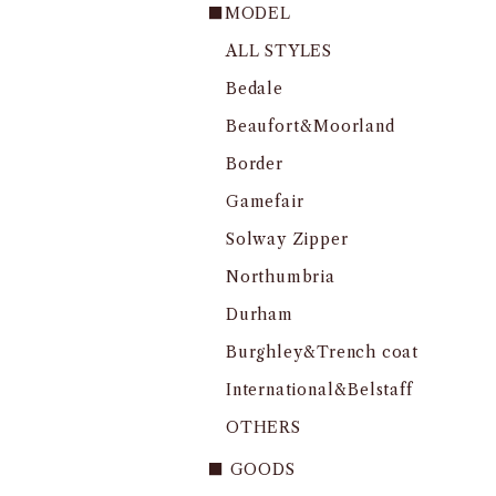
■MODEL
ALL STYLES
Bedale
Beaufort&Moorland
Border
Gamefair
Solway Zipper
Northumbria
Durham
Burghley&Trench coat
International&Belstaff
OTHERS
■ GOODS