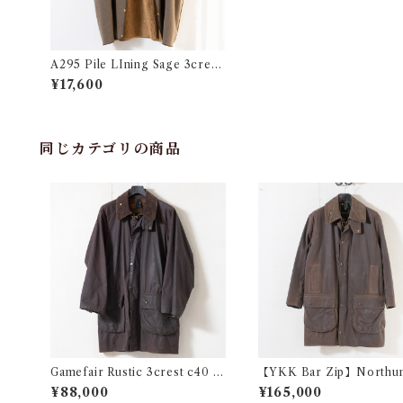
A295 Pile LIning Sage 3crest
c46 @1992 e3068c
¥17,600
同じカテゴリの商品
Gamefair Rustic 3crest c40 @
【YKK Bar Zip】Northu
1996 e2361c
Rustic 2crest c36 @198
¥88,000
¥165,000
80c