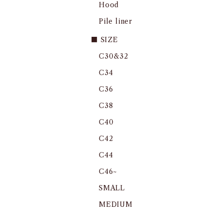
Hood
Pile liner
■ SIZE
C30&32
C34
C36
C38
C40
C42
C44
C46~
SMALL
MEDIUM