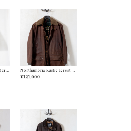
 3cre
Northumbria Rustic 1crest c3
8 @1980-82 e2466c
¥121,000