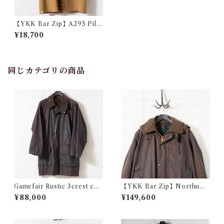
【YKK Bar Zip】A295 Pile
LIning 2crest c34 @1984 e
¥18,700
3143c
同じカテゴリの商品
Gamefair Rustic 3crest c40
【YKK Bar Zip】Northumb
@1996 e2361c
ria Rustic 2crest c42 @198
¥88,000
¥149,600
3 e2522c