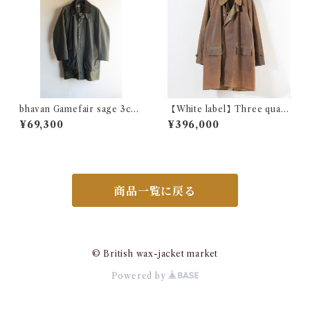
bhavan Gamefair sage 3cre
【White label】Three quate
st c40 @ e1980c
r coat Olive c42 @1950s e2
¥69,300
¥396,000
717c
商品一覧に戻る
© British wax-jacket market
Powered by