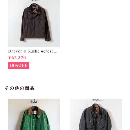
Drover Ⅱ Rustic 4crest La
rge @2002 e2686c
¥62,370
10%OFF
その他の商品