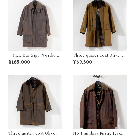
【YKK Bar Zip】Northumb
Three quater coat Olive 4c
ria Rustic 2crest c36 @198
rest Medium @2000 eb035
¥165,000
¥69,300
0 e2680c
c
Three quater coat Olive 3c
Northumbria Rustic 1crest