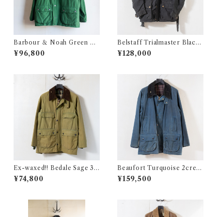
Barbour ＆ Noah Green La
Belstaff Trialmaster Black
rge @2000~ e2285c
c40@1960s e3372c
¥96,800
¥128,000
Ex-waxed!! Bedale Sage 3c
Beaufort Turquoise 2crest
rest c36 @ e2570c
c46 @1980s e3370c
¥74,800
¥159,500