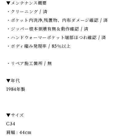
▼メンテナンス概要
・クリーニング / 済
・ポケット内洗浄,残置物、内布ダメージ確認 / 済
・ジッパー根本損壊有無＆動作確認 / 済
・ハンドウォーマーポケット端部ほつれ確認 / 済
・ボディ縮み発現率 / 85％以上
・リペア施工箇所 / 無
▼年代
1984年製
▼サイズ
C34
肩幅 : 44cm