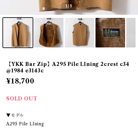
1
/5
【YKK Bar Zip】A295 Pile LIning 2crest c34
@1984 e3143c
¥18,700
SOLD OUT
▼モデル
A295 Pile LIning