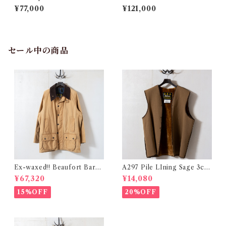
rest Small @2000 e3137c
c38 @1980-82 e2466c
¥77,000
¥121,000
セール中の商品
Ex-waxed!! Beaufort Bark
A297 Pile LIning Sage 3cre
3crest c50 @1992 e2338c
st c42 @1942 e3072c
¥67,320
¥14,080
15%OFF
20%OFF