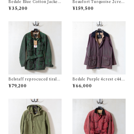
Bedale Blue Cotton Jacket
Beaufort Turquoise 2crest
Small @2000s e2862c
c46 @1980s e3370c
¥35,200
¥159,500
Belstaff reprocuced tiralm
Bedale Purple 4crest c44
aster green c38 @ e2051c
@2001 e2593c
¥79,200
¥66,000