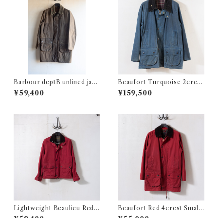
Barbour deptB unlined jack
Beaufort Turquoise 2crest
et @2000s e2014c
c46 @1980s e3370c
¥59,400
¥159,500
Lightweight Beaulieu Red S
Beaufort Red 4crest Small
mall @2000s e2884c
@2000s e2751c