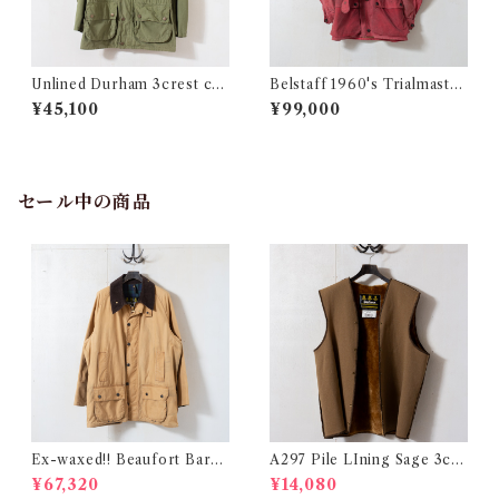
Unlined Durham 3crest c34
Belstaff 1960's Trialmaster
@ e3378c
Red @1960 e1849c
¥45,100
¥99,000
セール中の商品
Ex-waxed!! Beaufort Bark
A297 Pile LIning Sage 3cre
3crest c50 @1992 e2338c
st c42 @1942 e3072c
¥67,320
¥14,080