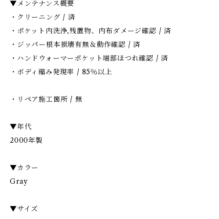
▼メンテナンス概要
・クリーニング / 済
・ポケット内洗浄,残置物、内布ダメージ確認 / 済
・ジッパー根本損壊有無＆動作確認 / 済
・ハンドウォーマーポケット端部ほつれ確認 / 済
・ボディ縮み発現率 / 85％以上
・リペア施工箇所 / 無
▼年代
2000年製
▼カラー
Gray
▼サイズ