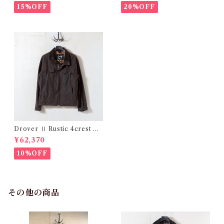
15%OFF
20%OFF
Drover Ⅱ Rustic 4crest La
rge @2002 e2686c
¥62,370
10%OFF
その他の商品