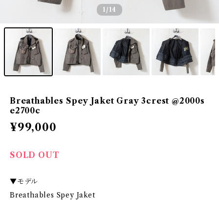
1
/14
Breathables Spey Jaket Gray 3crest @2000s
e2700c
¥99,000
SOLD OUT
▼モデル
Breathables Spey Jaket