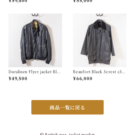
¥59,400
¥55,000
Duralinen Flyer jacket Blac
Beaufort Black 3crest c36
k 4crest Large @ e3048c
@1998 e2333c
¥49,500
¥66,000
商品一覧に戻る
© British wax-jacket market