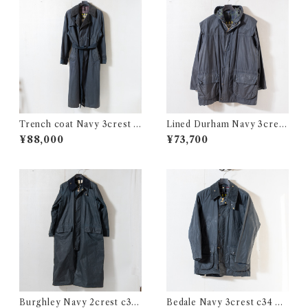
Trench coat Navy 3crest c
Lined Durham Navy 3crest
42 @1993 e2527c
c44 @1993 e3271c
¥88,000
¥73,700
Burghley Navy 2crest c38
Bedale Navy 3crest c34 @1