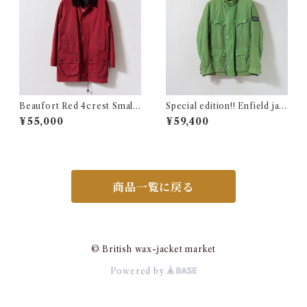
Beaufort Red 4crest Small
Special edition!! Enfield jac
@2000s e2751c
ket size Medium e2871c
¥55,000
¥59,400
商品一覧に戻る
© British wax-jacket market
Powered by