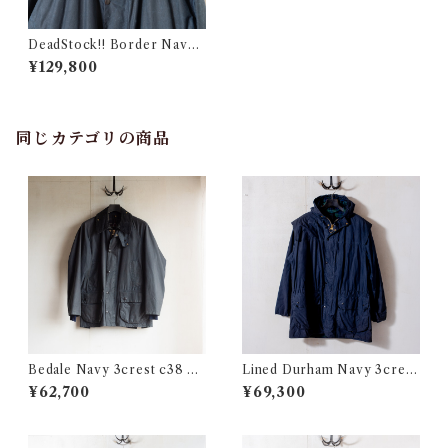
DeadStock!! Border Navy
3crest c48 @1988 e2284c
¥129,800
同じカテゴリの商品
Bedale Navy 3crest c38 @1
Lined Durham Navy 3crest
990 e1605c
c38 @1990s e3214c
¥62,700
¥69,300