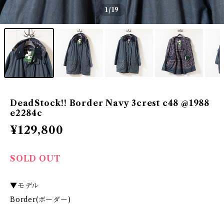
1
/19
DeadStock!! Border Navy 3crest c48 @1988
e2284c
¥129,800
SOLD OUT
▼モデル
Border(ボーダー)