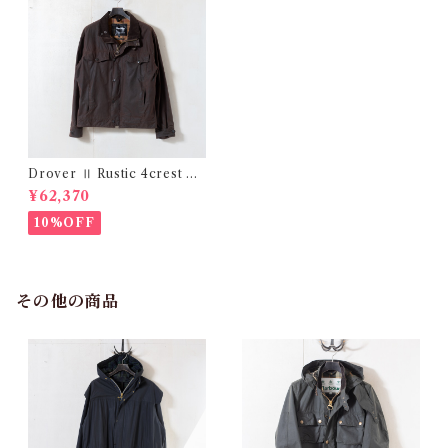
Drover Ⅱ Rustic 4crest La
rge @2002 e2686c
¥62,370
10%OFF
その他の商品