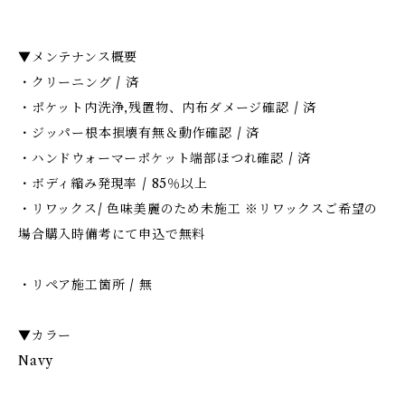
▼メンテナンス概要
・クリーニング / 済
・ポケット内洗浄,残置物、内布ダメージ確認 / 済
・ジッパー根本損壊有無＆動作確認 / 済
・ハンドウォーマーポケット端部ほつれ確認 / 済
・ボディ縮み発現率 / 85％以上
・リワックス/ 色味美麗のため未施工 ※リワックスご希望の
場合購入時備考にて申込で無料
・リペア施工箇所 / 無
▼カラー
Navy