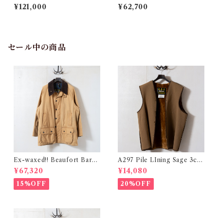
@1986 e3255c
995 e3024c
¥121,000
¥62,700
セール中の商品
Ex-waxed!! Beaufort Bark
A297 Pile LIning Sage 3cre
3crest c50 @1992 e2338c
st c42 @1942 e3072c
¥67,320
¥14,080
15%OFF
20%OFF