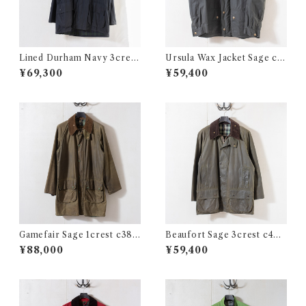
Lined Durham Navy 3crest
Ursula Wax Jacket Sage c3
c44 @1994 e2339c
6 @2000s e3347c
¥69,300
¥59,400
Gamefair Sage 1crest c38
Beaufort Sage 3crest c40
@ e2662c
@1988 e2799c
¥88,000
¥59,400